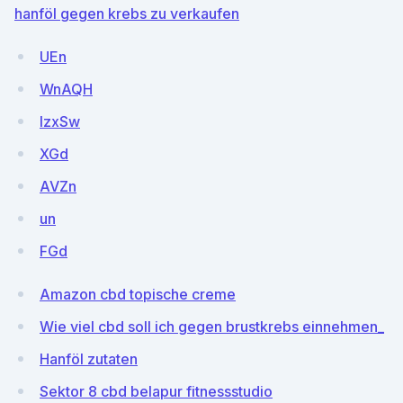
hanföl gegen krebs zu verkaufen
UEn
WnAQH
IzxSw
XGd
AVZn
un
FGd
Amazon cbd topische creme
Wie viel cbd soll ich gegen brustkrebs einnehmen_
Hanföl zutaten
Sektor 8 cbd belapur fitnessstudio