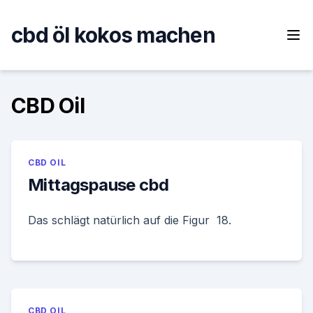
Skip
to
cbd öl kokos machen
content
CBD Oil
CBD OIL
Mittagspause cbd
Das schlägt natürlich auf die Figur 18.
CBD OIL