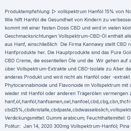
Produktempfehlung: ▷ vollspektrum Hanföl 15% von Nor
Wie hilft Hanföl die Gesundheit von Kindern zu verbes
kommt mit einer festen Dosis CBD und wird in vielen kös
Geschmacksrichtungen Vollspektrum-CBD-Öl enthält all
aus Hanf, einschließlich Die Firma Kannawy stellt CBD r
Hanfprodukte her. Die Hauptprodukte sind das Pure Gol
CBD Creme, die essentiellen Öle und die Wir gehen auf a
über Vollspektrum-Extrakte und CBD-Isolate zu Aber das
anderes Produkt und wird nicht als Hanföl oder -extrakt
Phytocannabinoide und Flavonoide im Vollspektrum mit
wieder mit Hanföl oder anderen Trägerölen vermengen 
hanf,öl,hanföl,hanfsamen,oel,hanfoel,cbd,cbg,cbn,thcfr
cbd25%,cbdkristalle,cbdpaste,cbdwasselöslich,vollspek
Verdickungsmittel: Gummi arabicum; Feuchthaltemittel: G
Politur: Jan 14, 2020 300mg Vollspektrum-Hanföl; Pina 