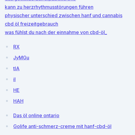
kann zu herzrhythmusstörungen führen
physischer unterschied zwischen hanf und cannabis
cbd öl freizeitgebrauch
was fühlst du nach der einnahme von cbd-öl_
RX
JyMGu
tIA
il
HE
HAH
Das öl online ontario
Golife anti-schmerz-creme mit hanf-cbd-öl