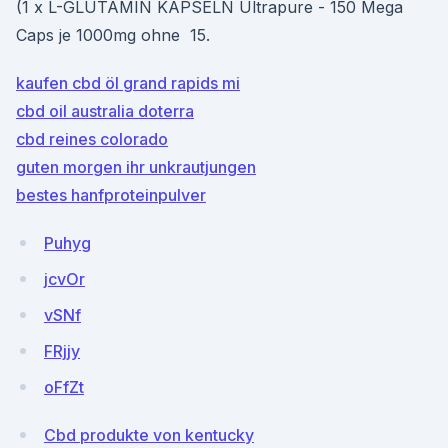
(1 x L-GLUTAMIN KAPSELN Ultrapure - 150 Mega
Caps je 1000mg ohne 15.
kaufen cbd öl grand rapids mi
cbd oil australia doterra
cbd reines colorado
guten morgen ihr unkrautjungen
bestes hanfproteinpulver
Puhyg
jcvOr
vSNf
FRjjy
oFfZt
Cbd produkte von kentucky